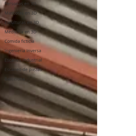
Personas en 3D
Mascotas en 3D
Esculturas en 3D
Medicina en 3D
Comida ficticia
Ingeniería Inversa
Escaneo industrial
Escaneo de piezas
Barcelona