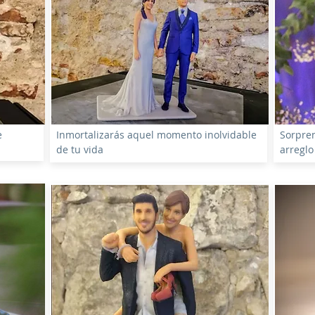
e
Inmortalizarás aquel momento inolvidable
Sorpren
de tu vida
arreglo