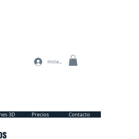
Iniciar sesión
nes 3D
Precios
Contacto
os