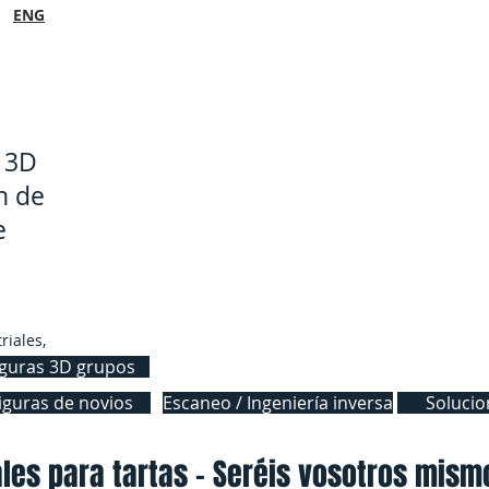
ENG
s 3D
n de
e
riales,
iguras 3D grupos
iguras de novios
Escaneo / Ingeniería inversa
Solucio
ales para tartas - Seréis vosotros mism