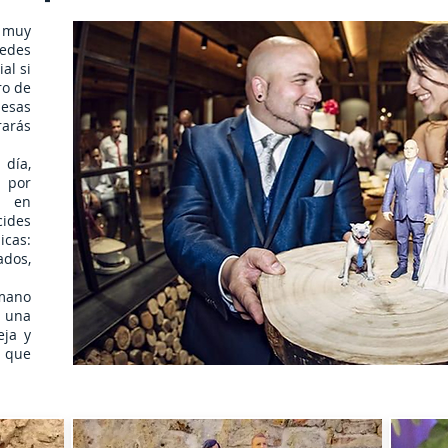
 muy
uedes
al si
ro de
esas
arás
 día,
 por
o en
cides
icas:
dos,
 mano
 una
eja y
 que