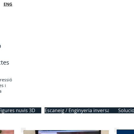
ENG
D
ctes
pressió
es i
a
Figures nuvis 3D
Escaneig / Enginyeria inversa
Soluci