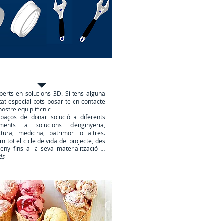
ions personalitzades 3D
erts en solucions 3D. Si tens alguna
tat especial pots posar-te en contacte
nostre equip tècnic.
paços de donar solució a diferents
iments a solucions d'enginyeria,
ctura, medicina, patrimoni o altres.
m tot el cicle de vida del projecte, des
seny fins a la seva materialització
...
és