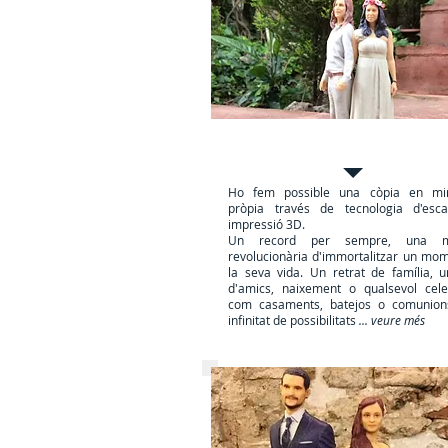
Persones reals en 3D
Ho fem possible una còpia en min
pròpia través de tecnologia d'esca
impressió 3D.
Un record per sempre, una m
revolucionària d'immortalitzar un mo
la seva vida. Un retrat de família, 
d'amics, naixement o qualsevol cele
com casaments, batejos o comunion
infinitat de possibilitats
... veure més