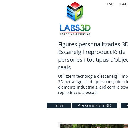
ESP
CAT
F
igures personalitzades 3
Escaneig i reproducció de
persones i tot tipus d'obje
reals
Utilitzem tecnologia d'escaneig i im
3D per a figures de persones, object
elements industrials, així com la sev
reproducció a escala
Inici
Persones en 3D