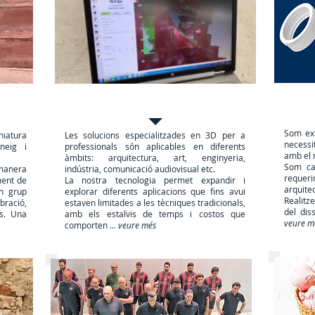
Solucions per a professionals
Soluc
Som exp
iatura
Les solucions especialitzades en 3D per a
necessi
neig i
professionals són aplicables en diferents
amb el 
àmbits: arquitectura, art, enginyeria,
Som ca
anera
indústria, comunicació audiovisual etc.
requer
ment de
La nostra tecnologia permet expandir i
arquite
un grup
explorar diferents aplicacions que fins avui
Realitze
bració,
estaven limitades a les tècniques tradicionals,
del dis
s. Una
amb els estalvis de temps i costos que
veure m
comporten
... veure més