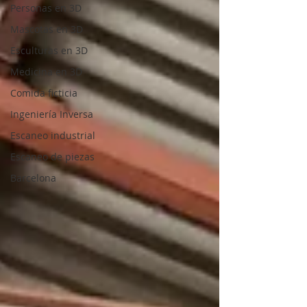
Personas en 3D
Mascotas en 3D
Esculturas en 3D
Medicina en 3D
Comida ficticia
Ingeniería Inversa
Escaneo industrial
Escaneo de piezas
Barcelona