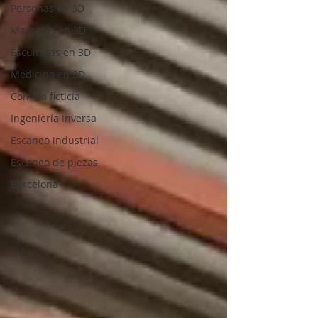
Personas en 3D
Mascotas en 3D
Esculturas en 3D
Medicina en 3D
Comida ficticia
Ingeniería Inversa
Escaneo industrial
Escaneo de piezas
Barcelona