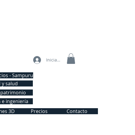
Iniciar sesión
icios - Sampuru
 y salud
 patrimonio
 e ingeniería
nes 3D
Precios
Contacto