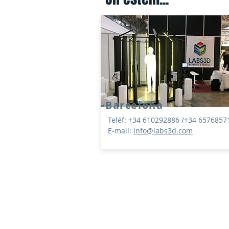
Barcelona
Teléf: +34 610292886 /+34 6576857
E-mail:
info@labs3d.com