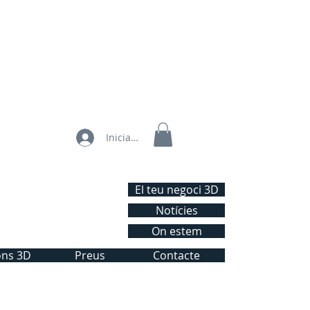
Iniciar sesión
El teu negoci 3D
Notícies
On estem
ons 3D
Preus
Contacte