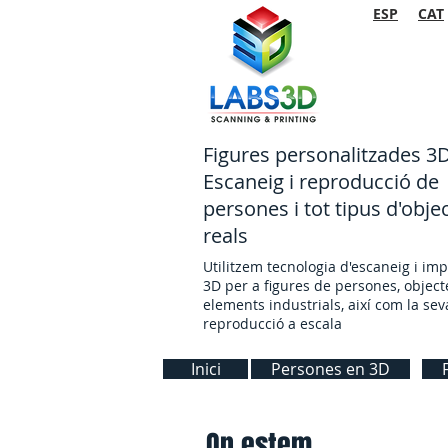
ESP
CAT
F
igures personalitzades 3
Escaneig i reproducció de
persones i tot tipus d'obje
reals
Utilitzem tecnologia d'escaneig i im
3D per a figures de persones, object
elements industrials, així com la sev
reproducció a escala
Inici
Persones en 3D
On estem...