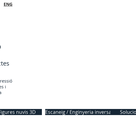
ENG
D
ctes
pressió
es i
a
Figures nuvis 3D
Escaneig / Enginyeria inversa
Soluci